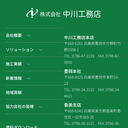
会社概要
中川工務店本店
〒669-6201 兵庫県豊岡市竹野町竹
社長挨拶
ソリューション
野2508-1
TEL. 0796-47-1120
FAX. 0796-47-
会社情報
0600
公共工事
施工実績
豊岡本社
会社沿革
民間工事
土木
〒668-0025 兵庫県豊岡市幸町10-
新着情報
23
組織図
住宅関連
建築（官庁）
TEL. 0796-24-3121
FAX. 0796-24-
NEWS & EVENT
地域貢献
拠点一覧
4615
システム建築
建築（民間）
社長ブログ
香美支店
協力会社の皆様
企業倫理規定
各種連携
〒669-6542 兵庫県美方郡香美町香
建築（住宅）
メディア掲載
住区一日市389-35
個人情報保護方針
電子請求書に関するよくあ
社寺建築
TEL. 0796-36-3121
FAX. 0796-36-
る質問
資料ダウンロード