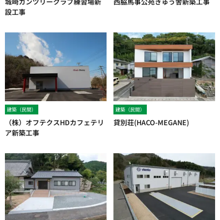
城崎カンツリークラブ練習場新
西脇馬事公苑きゅう舎新築工事
設工事
建築（民間）
建築（民間）
（株）オフテクスHDカフェテリ
貸別荘(HACO-MEGANE)
ア新築工事