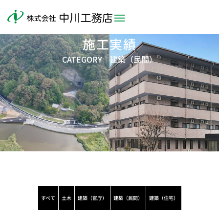
施工実績
CATEGORY｜建築（民間）
すべて
土木
建築（官庁）
建築（民間）
建築（住宅）