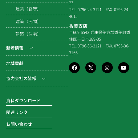
23
組織図
住宅関連
建築（官庁）
TEL. 0796-24-3121
FAX. 0796-24-
拠点一覧
4615
システム建築
建築（民間）
香美支店
企業倫理規定
各種連携
〒669-6542 兵庫県美方郡香美町香
建築（住宅）
住区一日市389-35
個人情報保護方針
社寺建築
TEL. 0796-36-3121
FAX. 0796-36-
新着情報
3166
品質方針
災害時対応等
NEWS & EVENT
地域貢献
環境方針
社長ブログ
協力会社の皆様
SDGsの取組み
メディア掲載
電子請求書に関するよくあ
る質問
資料ダウンロード
関連リンク
お問い合わせ