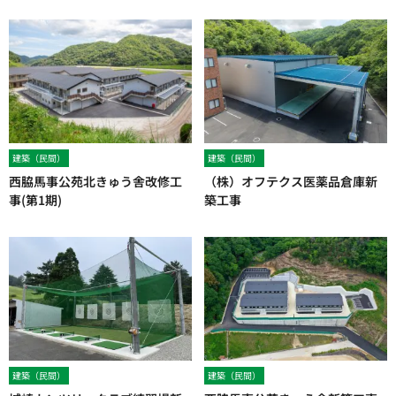
建築（民間）
建築（民間）
西脇馬事公苑北きゅう舎改修工
（株）オフテクス医薬品倉庫新
事(第1期)
築工事
建築（民間）
建築（民間）