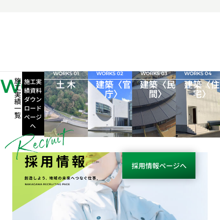
WORKS 01
WORKS 02
WORKS 03
WORKS 04
WORKS
施
施工実
土 木
建築〈官
建築〈民
建築〈住
工
績資料
庁〉
間〉
宅〉
実
ダウン
績
一
ロード
覧
ページ
へ
採用情報
採用情報ページへ