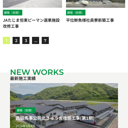
建築（民間）
建築（民間）
JAたじま但東ピーマン選果施設
平位鮮魚様社員寮新築工事
改修工事
1
2
3
…
7
NEW WORKS
最新施工実績
建築（民間）
西脇馬事公苑北きゅう舎改修工事(第1期)
2026年8月4日