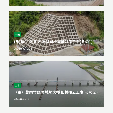
土木
(急)福住(2)地区 急傾斜地崩壊対策工事(その1)
2026年7月29日
土木
（主）豊岡竹野線 城崎大橋 旧橋撤去工事(その２)
2026年7月9日