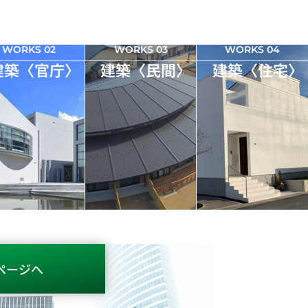
WORKS 02
WORKS 03
WORKS 04
建築〈官庁〉
建築〈民間〉
建築〈住宅〉
ページへ