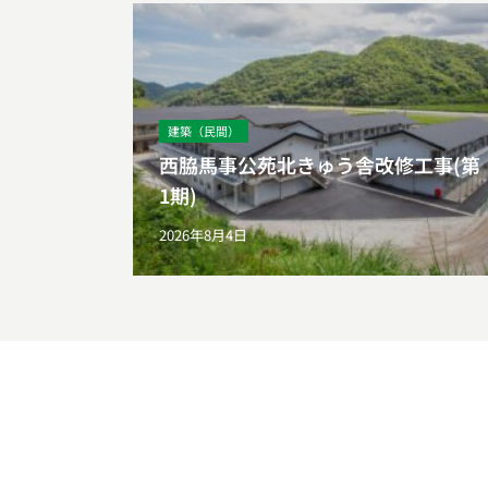
建築（民間）
西脇馬事公苑北きゅう舎改修工事(第
1期)
2026年8月4日