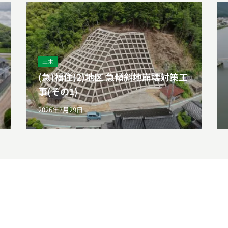
土木
(急)福住(2)地区 急傾斜地崩壊対策工
事(その1)
2026年7月29日