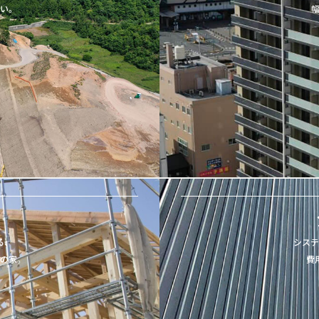
い。
る、
シス
の家。
費