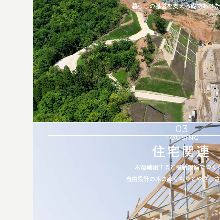
暮らしの基盤を支える礎でありた
03
HOUSING
住宅関連
木造軸組工法と最新設備でつく
自由設計の木のぬくもりとやさしさ