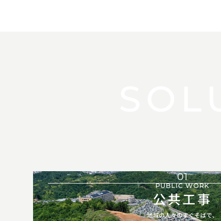
SOL
01
PUBLIC WORK
公共工事
地域の人々のすぐそばで、