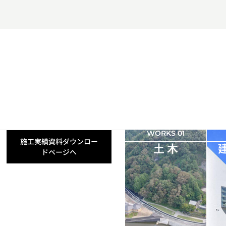
WORKS 01
施工実績資料ダウンロー
土 木
ドページへ