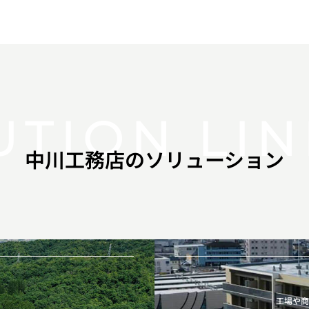
UTION LIN
中川工務店のソリューション
工場や