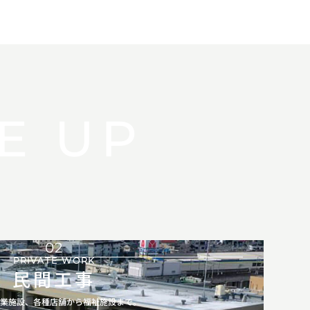
E UP
02
PRIVATE WORK
民間工事
商業施設、各種店舗から福祉施設まで。