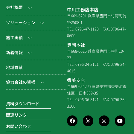
会社概要
中川工務店本店
〒669-6201 兵庫県豊岡市竹野町竹
社長挨拶
ソリューション
野2508-1
TEL. 0796-47-1120
FAX. 0796-47-
会社情報
0600
公共工事
施工実績
豊岡本社
会社沿革
民間工事
土木
〒668-0025 兵庫県豊岡市幸町10-
新着情報
23
組織図
住宅関連
建築（官庁）
TEL. 0796-24-3121
FAX. 0796-24-
NEWS & EVENT
地域貢献
拠点一覧
4615
システム建築
建築（民間）
社長ブログ
香美支店
協力会社の皆様
企業倫理規定
各種連携
〒669-6542 兵庫県美方郡香美町香
建築（住宅）
メディア掲載
住区一日市389-35
個人情報保護方針
電子請求書に関するよくあ
社寺建築
TEL. 0796-36-3121
FAX. 0796-36-
る質問
資料ダウンロード
3166
品質方針
災害時対応等
関連リンク
環境方針
お問い合わせ
SDGsの取組み