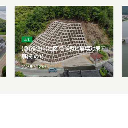
土木
(急)福住(2)地区 急傾斜地崩壊対策工
事(その1)
2026年7月29日