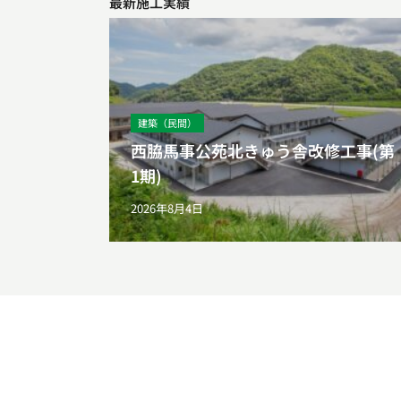
最新施工実績
建築（民間）
西脇馬事公苑北きゅう舎改修工事(第
1期)
2026年8月4日