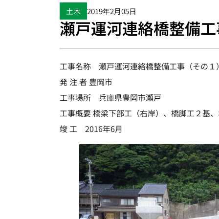
土木
2019年2月05日
瀬戸運河連絡橋整備工
工事名称 瀬戸運河連絡橋整備工事（その１
発 注 者 豊岡市
工事場所 兵庫県豊岡市瀬戸
工事概要 橋梁下部工（右岸）、橋脚工２基
竣 工 2016年6月