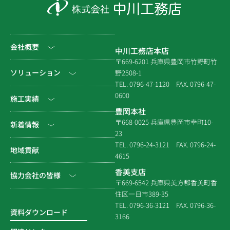
会社概要
中川工務店本店
〒669-6201 兵庫県豊岡市竹野町竹
社長挨拶
ソリューション
野2508-1
TEL. 0796-47-1120
FAX. 0796-47-
会社情報
0600
公共工事
施工実績
豊岡本社
会社沿革
民間工事
土木
〒668-0025 兵庫県豊岡市幸町10-
新着情報
23
組織図
住宅関連
建築（官庁）
TEL. 0796-24-3121
FAX. 0796-24-
NEWS & EVENT
地域貢献
拠点一覧
4615
システム建築
建築（民間）
社長ブログ
香美支店
協力会社の皆様
企業倫理規定
各種連携
〒669-6542 兵庫県美方郡香美町香
建築（住宅）
メディア掲載
住区一日市389-35
個人情報保護方針
電子請求書に関するよくあ
社寺建築
TEL. 0796-36-3121
FAX. 0796-36-
る質問
資料ダウンロード
3166
品質方針
災害時対応等