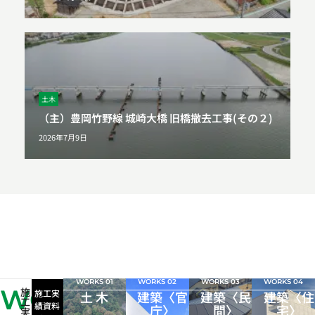
土木
（主）豊岡竹野線 城崎大橋 旧橋撤去工事(その２)
2026年7月9日
WORKS 01
WORKS 02
WORKS 03
WORKS 04
WORKS
施
施工実
土 木
建築〈官
建築〈民
建築〈住
工
績資料
庁〉
間〉
宅〉
実