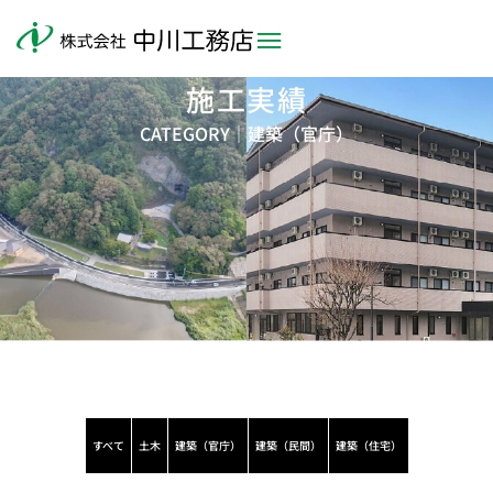
施工実績
CATEGORY｜
建築（官庁）
すべて
土木
建築（官庁）
建築（民間）
建築（住宅）