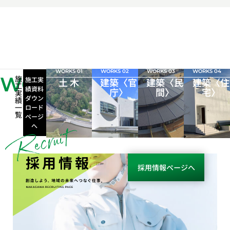
WORKS 01
WORKS 02
WORKS 03
WORKS 04
WORKS
施
施工実
土 木
建築〈官
建築〈民
建築〈住
工
績資料
庁〉
間〉
宅〉
実
ダウン
績
一
ロード
覧
ページ
へ
採用情報
採用情報ページへ