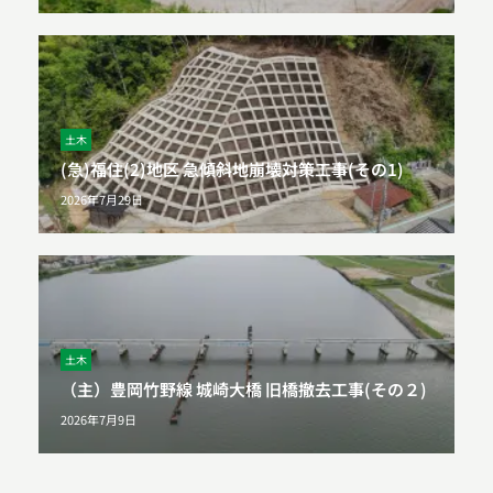
土木
(急)福住(2)地区 急傾斜地崩壊対策工事(その1)
2026年7月29日
土木
（主）豊岡竹野線 城崎大橋 旧橋撤去工事(その２)
2026年7月9日