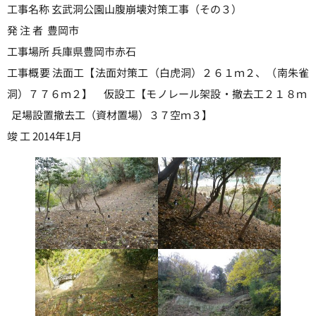
工事名称 玄武洞公園山腹崩壊対策工事（その３）
発 注 者 豊岡市
工事場所 兵庫県豊岡市赤石
工事概要 法面工【法面対策工（白虎洞）２６１ｍ２、（南朱雀
洞）７７６ｍ２】 仮設工【モノレール架設・撤去工２１８ｍ
足場設置撤去工（資材置場）３７空ｍ３】
竣 工 2014年1月