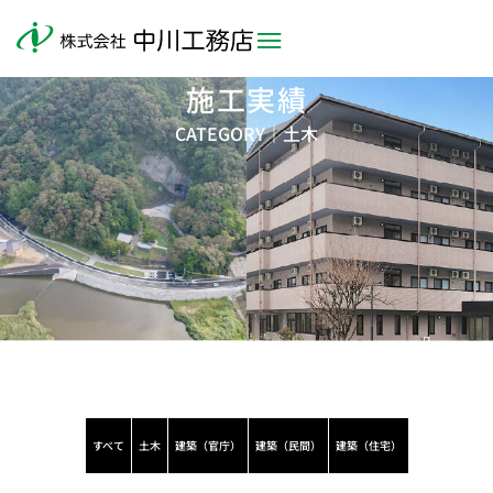
施工実績
CATEGORY｜
土木
すべて
土木
建築（官庁）
建築（民間）
建築（住宅）