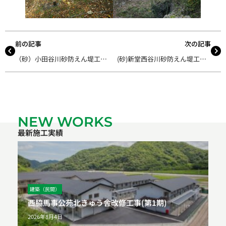
前の記事
次の記事
（砂）小田谷川砂防えん堤工事（その1）
(砂)新堂西谷川砂防えん堤工事(その2)
NEW WORKS
最新施工実績
建築（民間）
西脇馬事公苑北きゅう舎改修工事(第1期)
2026年8月4日