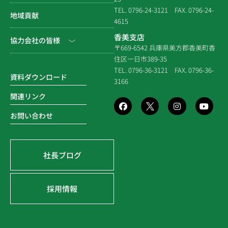
住宅関連
建築（官庁）
TEL. 0796-24-3121
FAX. 0796-24-
NEWS & EVENT
地域貢献
拠点一覧
4615
システム建築
建築（民間）
社長ブログ
香美支店
協力会社の皆様
企業倫理規定
各種連携
〒669-6542 兵庫県美方郡香美町香
建築（住宅）
メディア掲載
住区一日市389-35
個人情報保護方針
電子請求書に関するよくあ
社寺建築
TEL. 0796-36-3121
FAX. 0796-36-
る質問
資料ダウンロード
3166
品質方針
災害時対応等
関連リンク
環境方針
お問い合わせ
SDGsの取組み
社長ブログ
採用情報