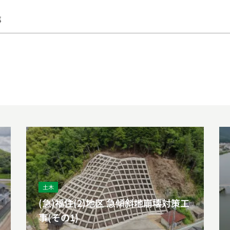
事
土木
(急)福住(2)地区 急傾斜地崩壊対策工
事(その1)