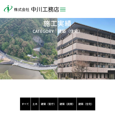
施工実績
CATEGORY｜
建築（住宅）
すべて
土木
建築（官庁）
建築（民間）
建築（住宅）