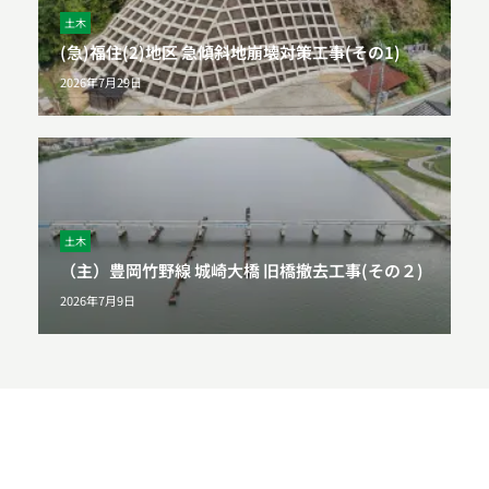
土木
(急)福住(2)地区 急傾斜地崩壊対策工事(その1)
2026年7月29日
土木
（主）豊岡竹野線 城崎大橋 旧橋撤去工事(その２)
2026年7月9日