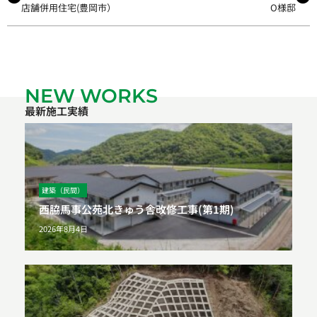
店舗併用住宅(豊岡市）
O様邸
NEW WORKS
最新施工実績
建築（民間）
西脇馬事公苑北きゅう舎改修工事(第1期)
2026年8月4日