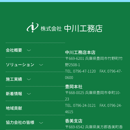
会社概要
中川工務店本店
〒669-6201 兵庫県豊岡市竹野町竹
社長挨拶
ソリューション
野2508-1
TEL. 0796-47-1120
FAX. 0796-47-
会社情報
0600
公共工事
施工実績
豊岡本社
会社沿革
民間工事
土木
〒668-0025 兵庫県豊岡市幸町10-
新着情報
23
組織図
住宅関連
建築（官庁）
TEL. 0796-24-3121
FAX. 0796-24-
NEWS & EVENT
地域貢献
拠点一覧
4615
システム建築
建築（民間）
社長ブログ
香美支店
協力会社の皆様
企業倫理規定
各種連携
〒669-6542 兵庫県美方郡香美町香
建築（住宅）