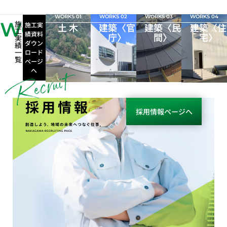
WORKS 01
WORKS 02
WORKS 03
WORKS 04
WORKS
施
施工実
土 木
建築〈官
建築〈民
建築〈住
工
績資料
庁〉
間〉
宅〉
実
ダウン
績
一
ロード
覧
ページ
へ
採用情報
採用情報ページへ