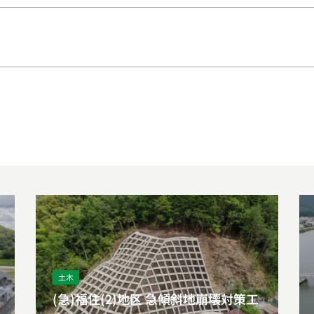
土木
(急)福住(2)地区 急傾斜地崩壊対策工