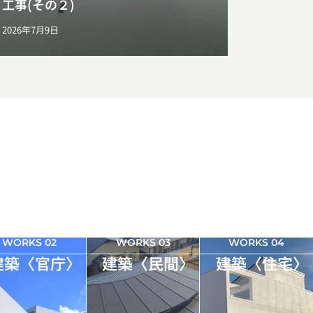
工事(その２)
2026年7月9日
WORKS 02
WORKS 03
WORKS 04
建築〈官庁〉
建築〈民間〉
建築〈住宅〉