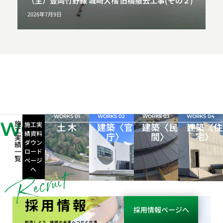
（主）豊岡竹野線 城崎大橋 旧橋撤去工事(その２)
2026年7月9日
WORKS 01
WORKS 02
WORKS 03
WORKS 04
WORKS
施
施工実
土 木
建築〈官
建築〈民
建築〈住
工
績資料
庁〉
間〉
宅〉
実
ダウン
績
一
ロード
覧
ページ
へ
採用情報
採用情報ページへ