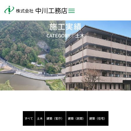
施工実績
CATEGORY｜
土木
すべて
土木
建築（官庁）
建築（民間）
建築（住宅）