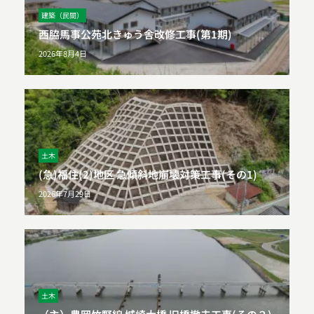
建築（民間）
西脇馬事公苑北きゅう舎改修工事(第1期)
2026年8月4日
土木
(急)福住(2)地区 急傾斜地崩壊対策工事(その1)
2026年7月29日
土木