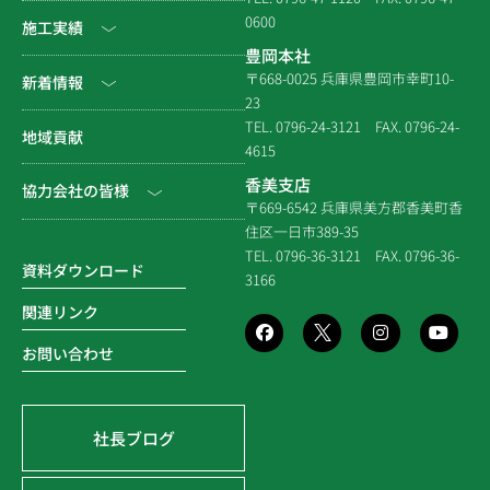
会社情報
0600
公共工事
施工実績
豊岡本社
会社沿革
民間工事
土木
〒668-0025 兵庫県豊岡市幸町10-
新着情報
23
組織図
住宅関連
建築（官庁）
TEL. 0796-24-3121
FAX. 0796-24-
NEWS & EVENT
地域貢献
拠点一覧
4615
システム建築
建築（民間）
社長ブログ
香美支店
協力会社の皆様
企業倫理規定
各種連携
〒669-6542 兵庫県美方郡香美町香
建築（住宅）
メディア掲載
住区一日市389-35
個人情報保護方針
電子請求書に関するよくあ
社寺建築
TEL. 0796-36-3121
FAX. 0796-36-
る質問
資料ダウンロード
3166
品質方針
災害時対応等
関連リンク
環境方針
お問い合わせ
SDGsの取組み
社長ブログ