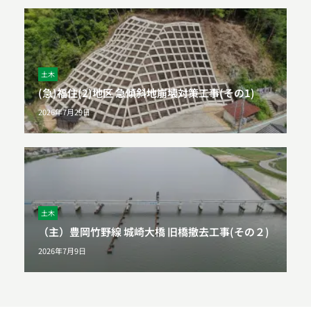
土木
(急)福住(2)地区 急傾斜地崩壊対策工事(その1)
2026年7月29日
土木
（主）豊岡竹野線 城崎大橋 旧橋撤去工事(その２)
2026年7月9日