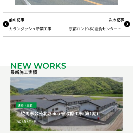
前の記事
次の記事
カランダッシュ新築工事
京都ロンド(株)給食センター新築工事
NEW WORKS
最新施工実績
建築（民間）
西脇馬事公苑北きゅう舎改修工事(第1期)
2026年8月4日