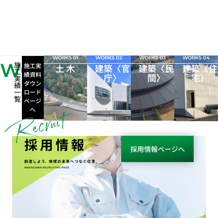
WORKS 01
WORKS 02
WORKS 03
WORKS 04
WORKS
施
施工実
土 木
建築〈官
建築〈民
建築〈住
工
績資料
庁〉
間〉
宅〉
実
ダウン
績
一
ロード
覧
ページ
へ
採用情報
採用情報ページへ