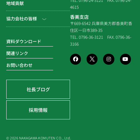
TEL. 0796-24-3121
FAX. 0796-24-
NEWS & EVENT
地域貢献
拠点一覧
4615
システム建築
建築（民間）
社長ブログ
香美支店
協力会社の皆様
企業倫理規定
各種連携
〒669-6542 兵庫県美方郡香美町香
建築（住宅）
メディア掲載
住区一日市389-35
個人情報保護方針
電子請求書に関するよくあ
社寺建築
TEL. 0796-36-3121
FAX. 0796-36-
る質問
資料ダウンロード
3166
品質方針
災害時対応等
関連リンク
環境方針
お問い合わせ
SDGsの取組み
社長ブログ
採用情報
© 2026 NAKAGAWA KOMUTEN CO., Ltd.