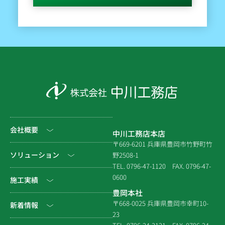
会社概要
中川工務店本店
〒669-6201 兵庫県豊岡市竹野町竹
社長挨拶
ソリューション
野2508-1
TEL. 0796-47-1120
FAX. 0796-47-
会社情報
0600
公共工事
施工実績
豊岡本社
会社沿革
民間工事
土木
〒668-0025 兵庫県豊岡市幸町10-
新着情報
23
組織図
住宅関連
建築（官庁）