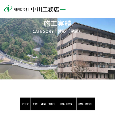
施工実績
CATEGORY｜
建築（民間）
すべて
土木
建築（官庁）
建築（民間）
建築（住宅）