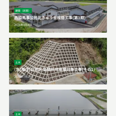
建築（民間）
西脇馬事公苑北きゅう舎改修工事(第1期)
2026年8月4日
土木
(急)福住(2)地区 急傾斜地崩壊対策工事(その1)
2026年7月29日
土木