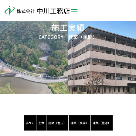
施工実績
CATEGORY｜
建築（民間）
すべて
土木
建築（官庁）
建築（民間）
建築（住宅）