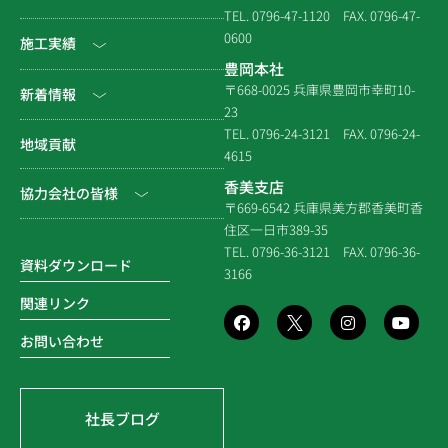
TEL. 0796-47-1120
FAX. 0796-47-
会社情報
0600
公共工事
施工実績
豊岡本社
会社沿革
民間工事
土木
〒668-0025 兵庫県豊岡市幸町10-
新着情報
23
組織図
住宅関連
建築（官庁）
TEL. 0796-24-3121
FAX. 0796-24-
NEWS & EVENT
地域貢献
拠点一覧
4615
システム建築
建築（民間）
社長ブログ
香美支店
協力会社の皆様
企業倫理規定
各種連携
〒669-6542 兵庫県美方郡香美町香
建築（住宅）
メディア掲載
住区一日市389-35
個人情報保護方針
電子請求書に関するよくあ
社寺建築
TEL. 0796-36-3121
FAX. 0796-36-
る質問
資料ダウンロード
3166
品質方針
災害時対応等
関連リンク
環境方針
お問い合わせ
SDGsの取組み
社長ブログ