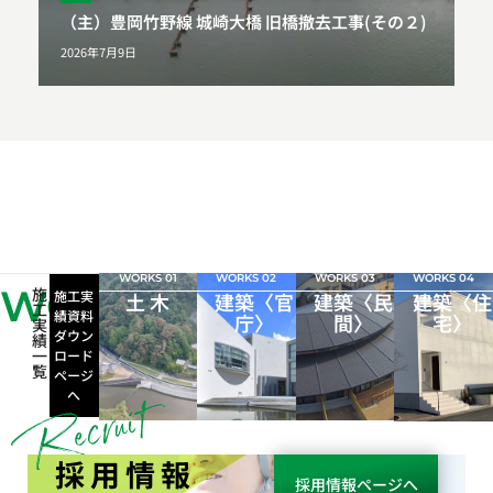
（主）豊岡竹野線 城崎大橋 旧橋撤去工事(その２)
2026年7月9日
WORKS 01
WORKS 02
WORKS 03
WORKS 04
WORKS
施
施工実
土 木
建築〈官
建築〈民
建築〈住
工
績資料
庁〉
間〉
宅〉
実
ダウン
績
一
ロード
覧
ページ
へ
採用情報
採用情報ページへ