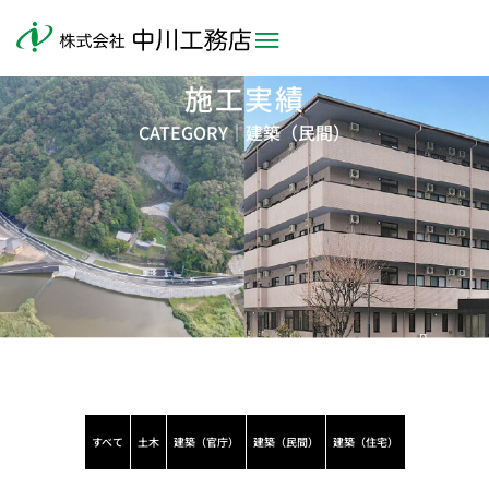
施工実績
CATEGORY｜
建築（民間）
すべて
土木
建築（官庁）
建築（民間）
建築（住宅）