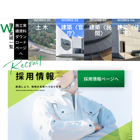
WORKS 01
WORKS 02
WORKS 03
WORKS 04
WORKS
施
施工実
土 木
建築〈官
建築〈民
建築〈住
工
績資料
庁〉
間〉
宅〉
実
ダウン
績
一
ロード
覧
ページ
へ
採用情報
採用情報ページへ