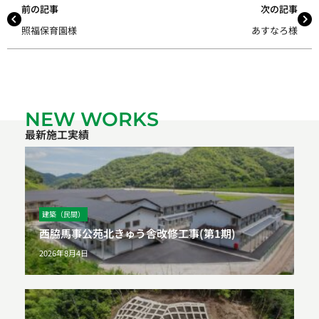
前の記事
次の記事
照福保育園様
あすなろ様
NEW WORKS
最新施工実績
建築（民間）
西脇馬事公苑北きゅう舎改修工事(第1期)
2026年8月4日