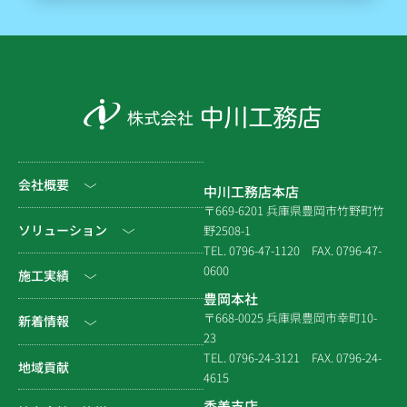
会社概要
中川工務店本店
〒669-6201 兵庫県豊岡市竹野町竹
社長挨拶
ソリューション
野2508-1
TEL. 0796-47-1120
FAX. 0796-47-
会社情報
0600
公共工事
施工実績
豊岡本社
会社沿革
民間工事
土木
〒668-0025 兵庫県豊岡市幸町10-
新着情報
23
組織図
住宅関連
建築（官庁）
TEL. 0796-24-3121
FAX. 0796-24-
NEWS & EVENT
地域貢献
拠点一覧
4615
システム建築
建築（民間）
社長ブログ
香美支店