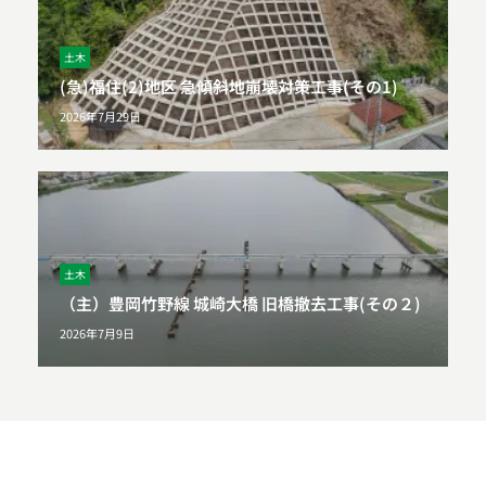
土木
(急)福住(2)地区 急傾斜地崩壊対策工事(その1)
2026年7月29日
土木
（主）豊岡竹野線 城崎大橋 旧橋撤去工事(その２)
2026年7月9日