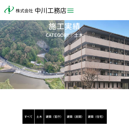
施工実績
CATEGORY｜
土木
すべて
土木
建築（官庁）
建築（民間）
建築（住宅）