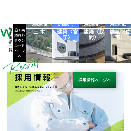
WORKS 01
WORKS 02
WORKS 03
WORKS 04
WORKS
施
施工実
土 木
建築〈官
建築〈民
建築〈住
工
績資料
庁〉
間〉
宅〉
実
ダウン
績
一
ロード
覧
ページ
へ
採用情報
採用情報ページへ