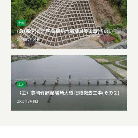
土木
(急)福住(2)地区 急傾斜地崩壊対策工事(その1)
2026年7月29日
土木
（主）豊岡竹野線 城崎大橋 旧橋撤去工事(その２)
2026年7月9日