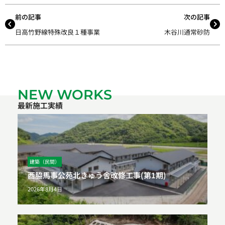
前の記事
次の記事
日高竹野線特殊改良１種事業
木谷川通常砂防
NEW WORKS
最新施工実績
建築（民間）
西脇馬事公苑北きゅう舎改修工事(第1期)
2026年8月4日