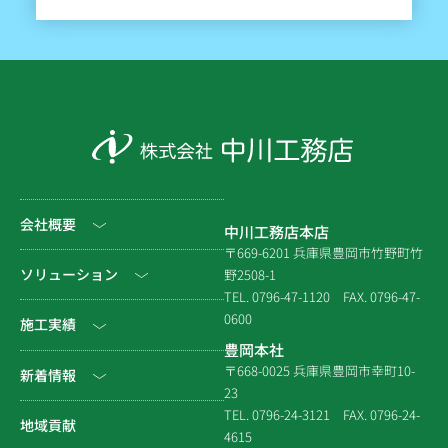
会社概要
中川工務店本店
〒669-6201 兵庫県豊岡市竹野町竹
社長挨拶
ソリューション
野2508-1
TEL. 0796-47-1120
FAX. 0796-47-
会社情報
0600
公共工事
施工実績
豊岡本社
会社沿革
民間工事
土木
〒668-0025 兵庫県豊岡市幸町10-
新着情報
23
組織図
住宅関連
建築（官庁）
TEL. 0796-24-3121
FAX. 0796-24-
NEWS & EVENT
地域貢献
拠点一覧
4615
システム建築