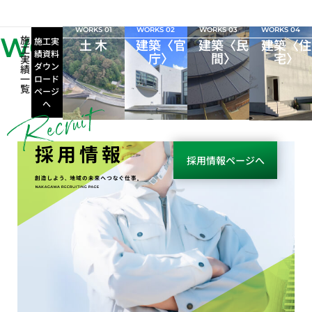
WORKS 01
WORKS 02
WORKS 03
WORKS 04
WORKS
施
施工実
土 木
建築〈官
建築〈民
建築〈住
工
績資料
庁〉
間〉
宅〉
実
ダウン
績
一
ロード
覧
ページ
へ
採用情報
採用情報ページへ