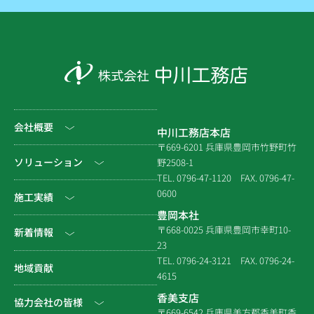
会社概要
中川工務店本店
〒669-6201 兵庫県豊岡市竹野町竹
社長挨拶
ソリューション
野2508-1
TEL. 0796-47-1120
FAX. 0796-47-
会社情報
0600
公共工事
施工実績
豊岡本社
会社沿革
民間工事
土木
〒668-0025 兵庫県豊岡市幸町10-
新着情報
23
組織図
住宅関連
建築（官庁）
TEL. 0796-24-3121
FAX. 0796-24-
NEWS & EVENT
地域貢献
拠点一覧
4615
システム建築
建築（民間）
社長ブログ
香美支店
協力会社の皆様
企業倫理規定
各種連携
〒669-6542 兵庫県美方郡香美町香