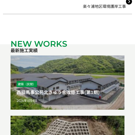
楽々浦地区環境護岸工事
NEW WORKS
最新施工実績
建築（民間）
西脇馬事公苑北きゅう舎改修工事(第1期)
2026年8月4日