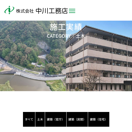
施工実績
CATEGORY｜
土木
すべて
土木
建築（官庁）
建築（民間）
建築（住宅）