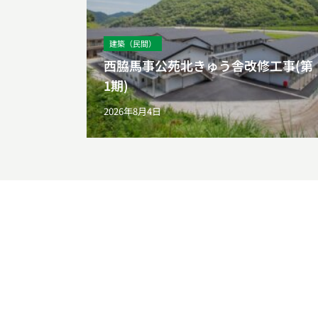
建築（民間）
西脇馬事公苑北きゅう舎改修工事(第
1期)
2026年8月4日