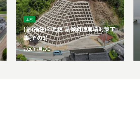
土木
(急)福住(2)地区 急傾斜地崩壊対策工
事(その1)
2026年7月29日