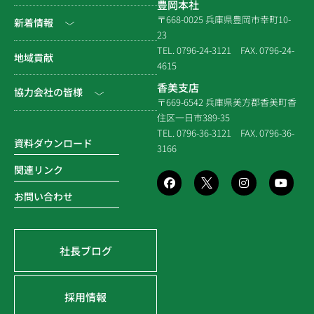
豊岡本社
会社沿革
民間工事
土木
〒668-0025 兵庫県豊岡市幸町10-
新着情報
23
組織図
住宅関連
建築（官庁）
TEL. 0796-24-3121
FAX. 0796-24-
NEWS & EVENT
地域貢献
拠点一覧
4615
システム建築
建築（民間）
社長ブログ
香美支店
協力会社の皆様
企業倫理規定
各種連携
〒669-6542 兵庫県美方郡香美町香
建築（住宅）
メディア掲載
住区一日市389-35
個人情報保護方針
電子請求書に関するよくあ
社寺建築
TEL. 0796-36-3121
FAX. 0796-36-
る質問
資料ダウンロード
3166
品質方針
災害時対応等
関連リンク
環境方針
お問い合わせ
SDGsの取組み
社長ブログ
採用情報