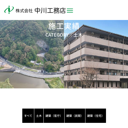
施工実績
CATEGORY｜
土木
すべて
土木
建築（官庁）
建築（民間）
建築（住宅）