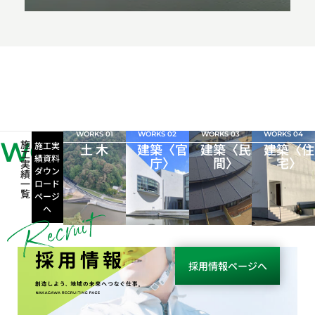
WORKS 01
WORKS 02
WORKS 03
WORKS 04
WORKS
施
施工実
土 木
建築〈官
建築〈民
建築〈住
工
績資料
庁〉
間〉
宅〉
実
ダウン
績
一
ロード
覧
ページ
へ
採用情報
採用情報ページへ