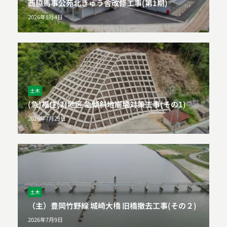
西脇馬事公苑北きゅう舎改修工事(第1期)
2026年8月4日
土木
(急)福住(2)地区 急傾斜地崩壊対策工事(その1)
2026年7月29日
土木
（主）豊岡竹野線 城崎大橋 旧橋撤去工事(その２)
2026年7月9日