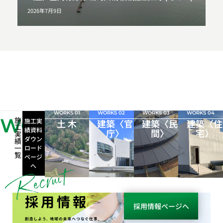
2026年7月9日
WORKS 01
WORKS 02
WORKS 03
WORKS 04
WORKS
施
施工実
土 木
建築〈官
建築〈民
建築〈住
工
績資料
庁〉
間〉
宅〉
実
ダウン
績
一
ロード
覧
ページ
へ
採用情報
採用情報ページへ