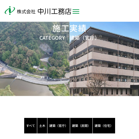
施工実績
CATEGORY｜
建築（官庁）
すべて
土木
建築（官庁）
建築（民間）
建築（住宅）