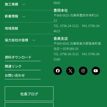
会社情報
0600
公共工事
施工実績
豊岡本社
会社沿革
民間工事
土木
〒668-0025 兵庫県豊岡市幸町10-
新着情報
23
組織図
住宅関連
建築（官庁）
TEL. 0796-24-3121
FAX. 0796-24-
NEWS & EVENT
地域貢献
拠点一覧
4615
システム建築
建築（民間）
社長ブログ
香美支店
協力会社の皆様
企業倫理規定
各種連携
〒669-6542 兵庫県美方郡香美町香
建築（住宅）
メディア掲載
住区一日市389-35
個人情報保護方針
電子請求書に関するよくあ
社寺建築
TEL. 0796-36-3121
FAX. 0796-36-
る質問
資料ダウンロード
3166
品質方針
災害時対応等
関連リンク
環境方針
お問い合わせ
SDGsの取組み
社長ブログ