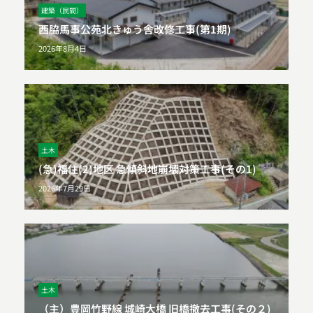
建築（民間）
西脇馬事公苑北きゅう舎改修工事(第1期)
2026年8月4日
土木
(急)福住(2)地区 急傾斜地崩壊対策工事(その1)
2026年7月29日
土木
（主）豊岡竹野線 城崎大橋 旧橋撤去工事(その２)