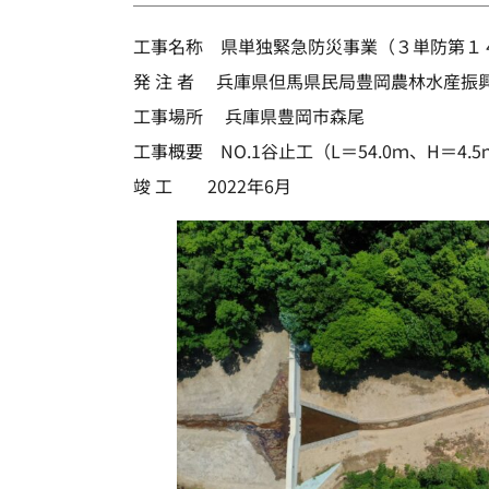
工事名称 県単独緊急防災事業（３単防第１
発 注 者 兵庫県但馬県民局豊岡農林水産振
工事場所 兵庫県豊岡市森尾
工事概要 NO.1谷止工（L＝54.0ｍ、H＝4.5
竣 工 2022年6月