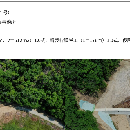
４号）
興事務所
ｍ、V＝512ｍ3）1.0式、鋼製枠護岸工（L＝176ｍ）1.0式、仮設