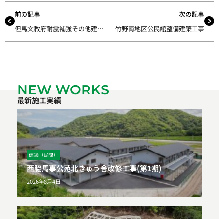
前の記事
次の記事
但馬文教府耐震補強その他建築工事
竹野南地区公民館整備建築工事
NEW WORKS
最新施工実績
建築（民間）
西脇馬事公苑北きゅう舎改修工事(第1期)
2026年8月4日