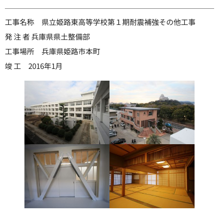
工事名称 県立姫路東高等学校第１期耐震補強その他工事
発 注 者 兵庫県県土整備部
工事場所 兵庫県姫路市本町
竣 工 2016年1月