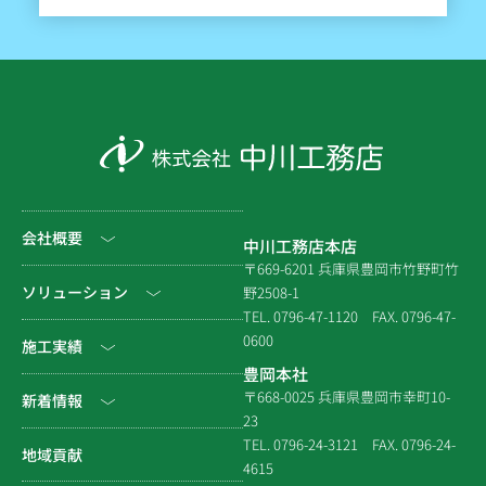
会社概要
中川工務店本店
〒669-6201 兵庫県豊岡市竹野町竹
社長挨拶
ソリューション
野2508-1
TEL. 0796-47-1120
FAX. 0796-47-
会社情報
0600
公共工事
施工実績
豊岡本社
会社沿革
民間工事
土木
〒668-0025 兵庫県豊岡市幸町10-
新着情報
23
組織図
住宅関連
建築（官庁）
TEL. 0796-24-3121
FAX. 0796-24-
NEWS & EVENT
地域貢献
拠点一覧
4615
システム建築
建築（民間）