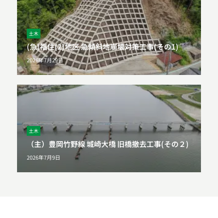
土木
(急)福住(2)地区 急傾斜地崩壊対策工事(その1)
2026年7月29日
土木
（主）豊岡竹野線 城崎大橋 旧橋撤去工事(その２)
2026年7月9日