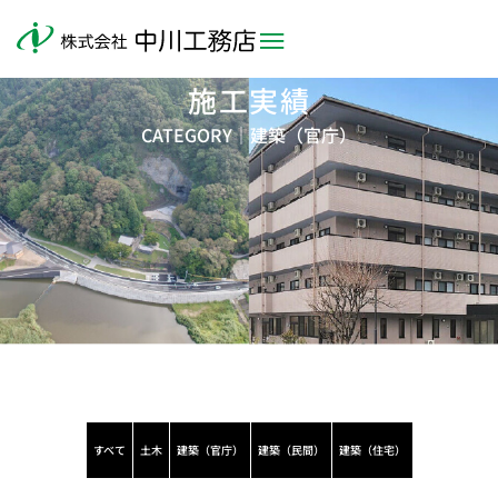
施工実績
CATEGORY｜
建築（官庁）
すべて
土木
建築（官庁）
建築（民間）
建築（住宅）