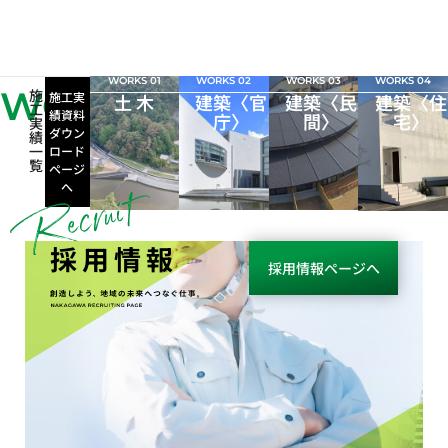
WORKS 01
WORKS 02
WORKS 03
WORKS 04
WORKS
施
施工実
土 木
建築〈官
建築〈民
建築〈住
工
績資料
庁〉
間〉
宅〉
実
ダウン
績
一
ロード
覧
ページ
へ
採用情報
採用情報ページへ