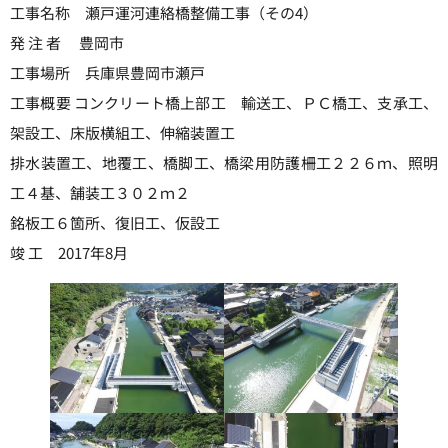
工事名称 瀬戸運河連絡橋整備工事（その4）
発 注 者 豊岡市
工事場所 兵庫県豊岡市瀬戸
工事概要 コンクリート橋上部工 輸送工、ＰＣ橋工、支承工、
架設工、床版横組工、伸縮装置工
排水装置工、地覆工、橋脚工、橋梁用防護柵工２２６ｍ、照明
工４基、舗装工３０２ｍ２
銘板工６箇所、復旧工、仮設工
竣 工 2017年8月