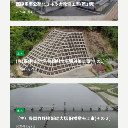
西脇馬事公苑北きゅう舎改修工事(第1期)
2026年8月4日
土木
(急)福住(2)地区 急傾斜地崩壊対策工事(その1)
2026年7月29日
土木
（主）豊岡竹野線 城崎大橋 旧橋撤去工事(その２)
2026年7月9日