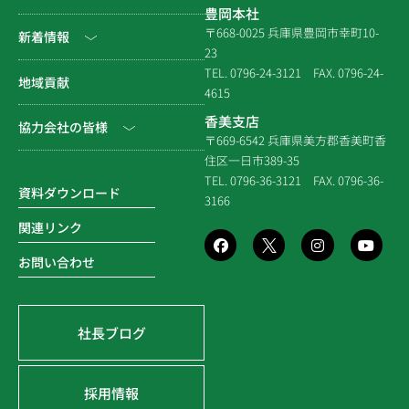
豊岡本社
会社沿革
民間工事
土木
〒668-0025 兵庫県豊岡市幸町10-
新着情報
23
組織図
住宅関連
建築（官庁）
TEL. 0796-24-3121
FAX. 0796-24-
NEWS & EVENT
地域貢献
拠点一覧
4615
システム建築
建築（民間）
社長ブログ
香美支店
協力会社の皆様
企業倫理規定
各種連携
〒669-6542 兵庫県美方郡香美町香
建築（住宅）
メディア掲載
住区一日市389-35
個人情報保護方針
電子請求書に関するよくあ
社寺建築
TEL. 0796-36-3121
FAX. 0796-36-
る質問
資料ダウンロード
3166
品質方針
災害時対応等
関連リンク
環境方針
お問い合わせ
SDGsの取組み
社長ブログ
採用情報