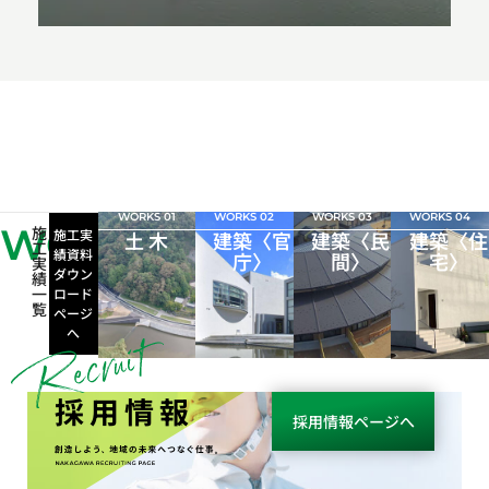
WORKS 01
WORKS 02
WORKS 03
WORKS 04
WORKS
施
施工実
土 木
建築〈官
建築〈民
建築〈住
工
績資料
庁〉
間〉
宅〉
実
ダウン
績
一
ロード
覧
ページ
へ
採用情報
採用情報ページへ