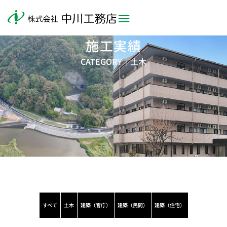
施工実績
CATEGORY｜
土木
すべて
土木
建築（官庁）
建築（民間）
建築（住宅）