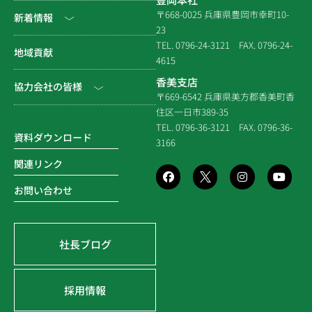
会社沿革
民間工事
土木
〒668-0025 兵庫県豊岡市幸町10-
新着情報
23
組織図
住宅関連
建築（官庁）
TEL. 0796-24-3121
FAX. 0796-24-
NEWS & EVENT
地域貢献
拠点一覧
4615
システム建築
建築（民間）
社長ブログ
香美支店
協力会社の皆様
企業倫理規定
各種連携
〒669-6542 兵庫県美方郡香美町香
建築（住宅）
メディア掲載
住区一日市389-35
個人情報保護方針
電子請求書に関するよくあ
社寺建築
TEL. 0796-36-3121
FAX. 0796-36-
る質問
資料ダウンロード
3166
品質方針
災害時対応等
関連リンク
環境方針
お問い合わせ
SDGsの取組み
社長ブログ
採用情報