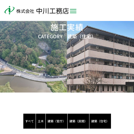
施工実績
CATEGORY｜
建築（住宅）
すべて
土木
建築（官庁）
建築（民間）
建築（住宅）