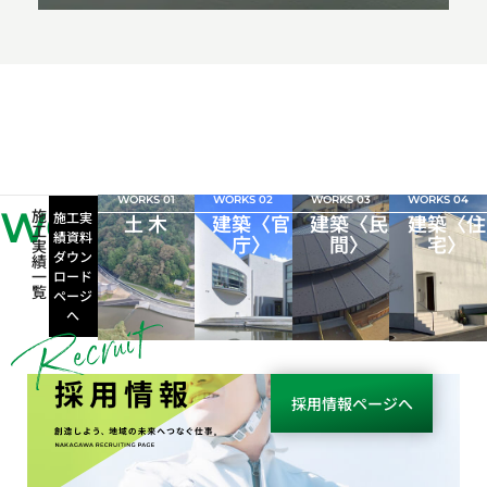
WORKS 01
WORKS 02
WORKS 03
WORKS 04
WORKS
施
施工実
土 木
建築〈官
建築〈民
建築〈住
工
績資料
庁〉
間〉
宅〉
実
ダウン
績
一
ロード
覧
ページ
へ
採用情報
採用情報ページへ