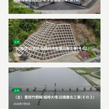
2026年8月4日
土木
(急)福住(2)地区 急傾斜地崩壊対策工事(その1)
2026年7月29日
土木
（主）豊岡竹野線 城崎大橋 旧橋撤去工事(その２)
2026年7月9日