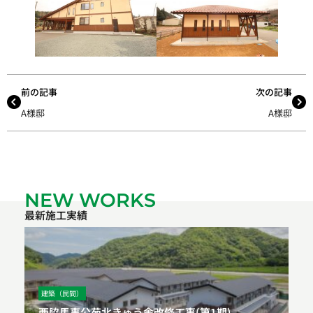
前の記事
次の記事
A様邸
A様邸
NEW WORKS
最新施工実績
建築（民間）
西脇馬事公苑北きゅう舎改修工事(第1期)