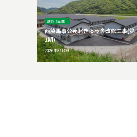
建築（民間）
西脇馬事公苑北きゅう舎改修工事(第
1期)
2026年8月4日