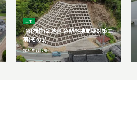
土木
(急)福住(2)地区 急傾斜地崩壊対策工
事(その1)
2026年7月29日