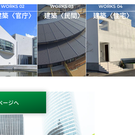
WORKS 02
WORKS 03
WORKS 04
建築〈官庁〉
建築〈民間〉
建築〈住宅〉
ページへ