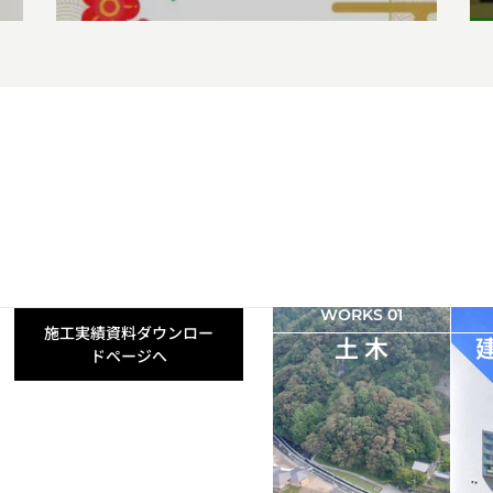
WORKS 01
施工実績資料ダウンロー
土 木
ドページへ