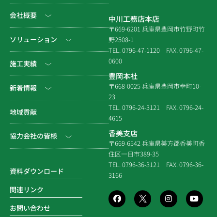
会社概要
中川工務店本店
〒669-6201 兵庫県豊岡市竹野町竹
社長挨拶
ソリューション
野2508-1
TEL. 0796-47-1120
FAX. 0796-47-
会社情報
0600
公共工事
施工実績
豊岡本社
会社沿革
民間工事
土木
〒668-0025 兵庫県豊岡市幸町10-
新着情報
23
組織図
住宅関連
建築（官庁）
TEL. 0796-24-3121
FAX. 0796-24-
NEWS & EVENT
地域貢献
拠点一覧
4615
システム建築
建築（民間）
社長ブログ
香美支店
協力会社の皆様
企業倫理規定
各種連携
〒669-6542 兵庫県美方郡香美町香
建築（住宅）
メディア掲載
住区一日市389-35
個人情報保護方針
電子請求書に関するよくあ
社寺建築
TEL. 0796-36-3121
FAX. 0796-36-
る質問
資料ダウンロード
3166
品質方針
災害時対応等
関連リンク
環境方針
お問い合わせ
SDGsの取組み