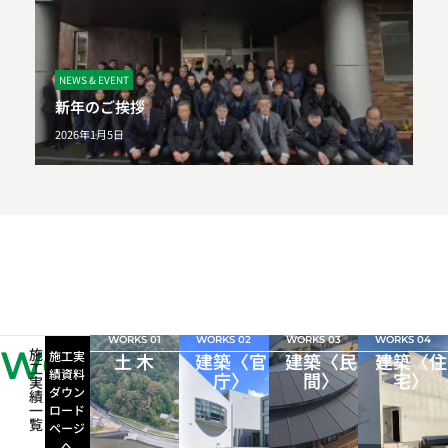
NEWS & EVENT
新年のご挨拶
2026年1月5日
WORKS 01
WORKS 02
WORKS 03
WORKS 04
WORKS
施
施工実
土 木
建築〈官
建築〈民
建築〈住
工
績資料
庁〉
間〉
宅〉
実
ダウン
績
一
ロード
覧
ページ
へ