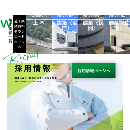
WORKS 01
WORKS 02
WORKS 03
WORKS 04
WORKS
施
施工実
土 木
建築〈官
建築〈民
建築〈住
工
績資料
庁〉
間〉
宅〉
実
ダウン
績
一
ロード
覧
ページ
へ
採用情報
採用情報ページへ