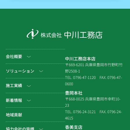
会社概要
中川工務店本店
〒669-6201 兵庫県豊岡市竹野町竹
社長挨拶
ソリューション
野2508-1
TEL. 0796-47-1120
FAX. 0796-47-
会社情報
0600
公共工事
施工実績
豊岡本社
会社沿革
民間工事
土木
〒668-0025 兵庫県豊岡市幸町10-
新着情報
23
組織図
住宅関連
建築（官庁）
TEL. 0796-24-3121
FAX. 0796-24-
NEWS & EVENT
地域貢献
拠点一覧
4615
システム建築
建築（民間）
社長ブログ
香美支店
協力会社の皆様
企業倫理規定