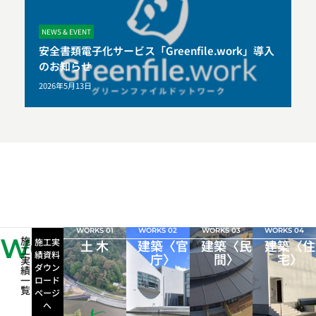
NEWS & EVENT
安全書類電子化サービス「Greenfile.work」導入
のお知らせ
2026年5月13日
WORKS 01
WORKS 02
WORKS 03
WORKS 04
WORKS
施
施工実
土 木
建築〈官
建築〈民
建築〈住
工
績資料
庁〉
間〉
宅〉
実
ダウン
績
一
ロード
覧
ページ
へ