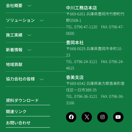
会社概要
中川工務店本店
〒669-6201 兵庫県豊岡市竹野町竹
社長挨拶
ソリューション
野2508-1
TEL. 0796-47-1120
FAX. 0796-47-
会社情報
0600
公共工事
施工実績
豊岡本社
会社沿革
民間工事
土木
〒668-0025 兵庫県豊岡市幸町10-
新着情報
23
組織図
住宅関連
建築（官庁）
TEL. 0796-24-3121
FAX. 0796-24-
NEWS & EVENT
地域貢献
拠点一覧
4615
システム建築
建築（民間）
社長ブログ
香美支店
協力会社の皆様
企業倫理規定
各種連携
〒669-6542 兵庫県美方郡香美町香
建築（住宅）
メディア掲載
住区一日市389-35
個人情報保護方針
電子請求書に関するよくあ
社寺建築
TEL. 0796-36-3121
FAX. 0796-36-
る質問
資料ダウンロード
3166
品質方針
災害時対応等
関連リンク
環境方針
お問い合わせ
SDGsの取組み