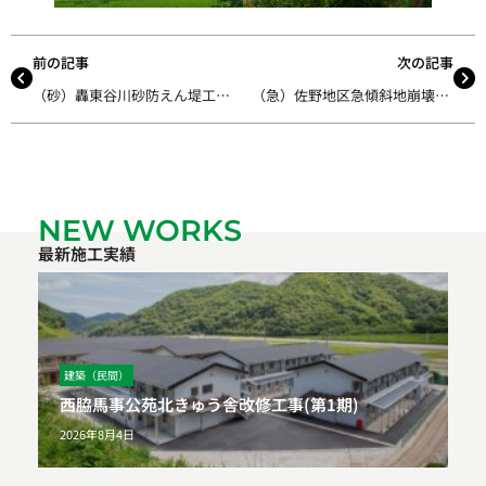
前の記事
次の記事
（砂）轟東谷川砂防えん堤工事（その２）
（急）佐野地区急傾斜地崩壊対策工事
NEW WORKS
最新施工実績
建築（民間）
西脇馬事公苑北きゅう舎改修工事(第1期)
2026年8月4日