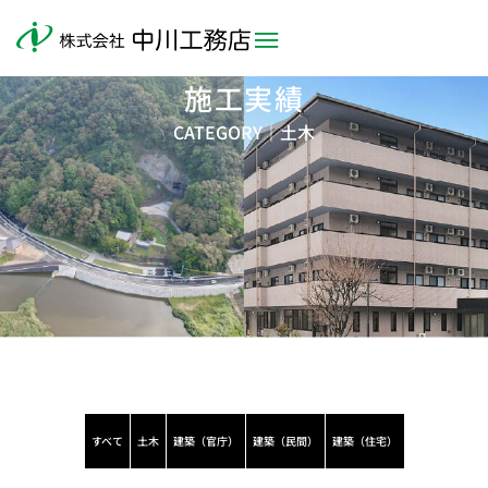
施工実績
CATEGORY｜
土木
すべて
土木
建築（官庁）
建築（民間）
建築（住宅）