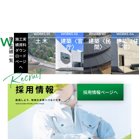
WORKS 01
WORKS 02
WORKS 03
WORKS 04
WORKS
施
施工実
土 木
建築〈官
建築〈民
建築〈住
工
績資料
庁〉
間〉
宅〉
実
ダウン
績
一
ロード
覧
ページ
へ
採用情報
採用情報ページへ