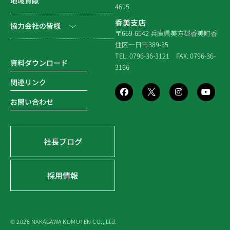
地域貢献
拠点一覧
4615
システム建築
建築（民間）
社長ブログ
香美支店
協力会社の皆様
企業倫理規定
各種連携
〒669-6542 兵庫県美方郡香美町香
建築（住宅）
メディア掲載
住区一日市389-35
個人情報保護方針
電子請求書に関するよくあ
社寺建築
TEL. 0796-36-3121
FAX. 0796-36-
る質問
資料ダウンロード
3166
品質方針
災害時対応等
関連リンク
環境方針
お問い合わせ
SDGsの取組み
社長ブログ
採用情報
© 2026 NAKAGAWA KOMUTEN CO., Ltd.