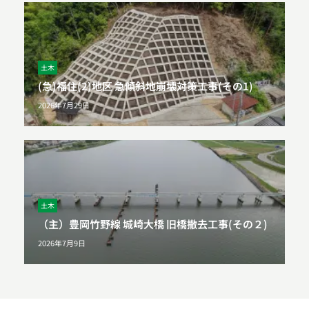
土木
(急)福住(2)地区 急傾斜地崩壊対策工事(その1)
2026年7月29日
土木
（主）豊岡竹野線 城崎大橋 旧橋撤去工事(その２)
2026年7月9日