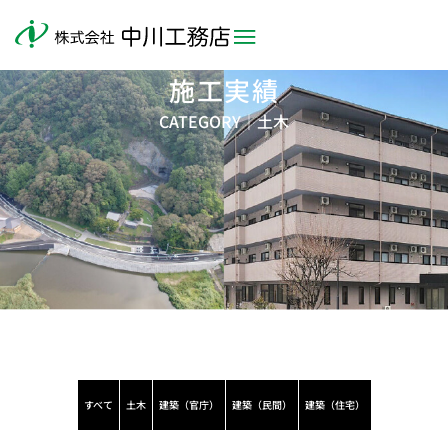
施工実績
CATEGORY｜
土木
すべて
土木
建築（官庁）
建築（民間）
建築（住宅）