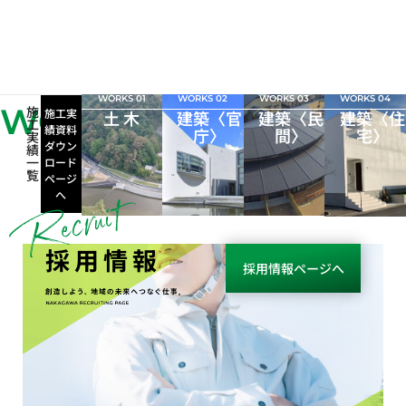
WORKS 01
WORKS 02
WORKS 03
WORKS 04
WORKS
施
施工実
土 木
建築〈官
建築〈民
建築〈住
工
績資料
庁〉
間〉
宅〉
実
ダウン
績
一
ロード
覧
ページ
へ
採用情報
採用情報ページへ