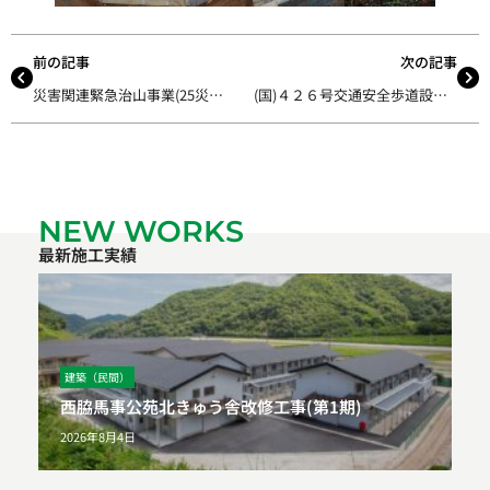
前の記事
次の記事
災害関連緊急治山事業(25災第1号の2)
(国)４２６号交通安全歩道設置工事
NEW WORKS
最新施工実績
建築（民間）
西脇馬事公苑北きゅう舎改修工事(第1期)
2026年8月4日