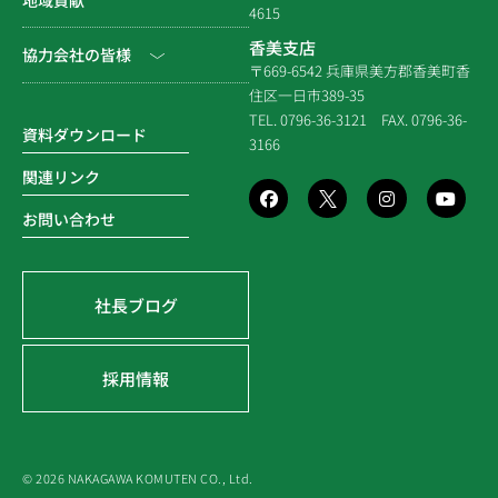
拠点一覧
4615
システム建築
建築（民間）
社長ブログ
香美支店
協力会社の皆様
企業倫理規定
各種連携
〒669-6542 兵庫県美方郡香美町香
建築（住宅）
メディア掲載
住区一日市389-35
個人情報保護方針
電子請求書に関するよくあ
社寺建築
TEL. 0796-36-3121
FAX. 0796-36-
る質問
資料ダウンロード
3166
品質方針
災害時対応等
関連リンク
環境方針
お問い合わせ
SDGsの取組み
社長ブログ
採用情報
© 2026 NAKAGAWA KOMUTEN CO., Ltd.