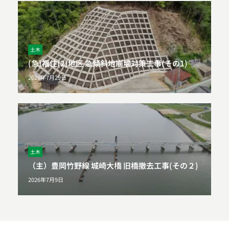
土木
(急)福住(2)地区 急傾斜地崩壊対策工事(その1)
2026年7月29日
土木
（主）豊岡竹野線 城崎大橋 旧橋撤去工事(その２)
2026年7月9日