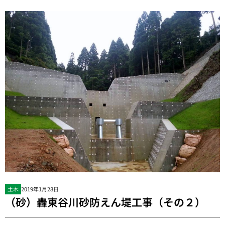
土木
2019年1月28日
（砂）轟東谷川砂防えん堤工事（その２）