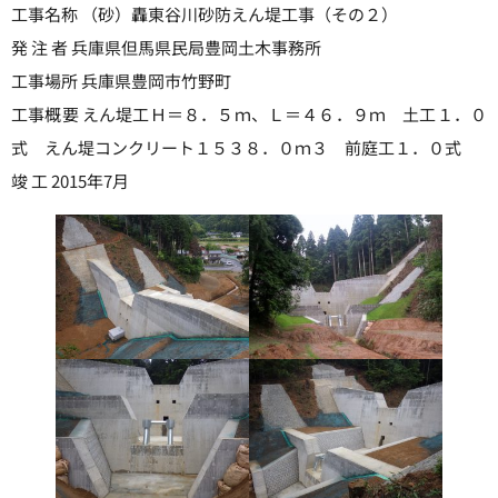
工事名称 （砂）轟東谷川砂防えん堤工事（その２）
発 注 者 兵庫県但馬県民局豊岡土木事務所
工事場所 兵庫県豊岡市竹野町
工事概要 えん堤工Ｈ＝８．５ｍ、Ｌ＝４６．９ｍ 土工１．０
式 えん堤コンクリート１５３８．０ｍ３ 前庭工１．０式
竣 工 2015年7月