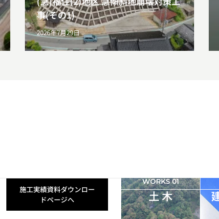
(急)福住(2)地区 急傾斜地崩壊対策工
事(その1)
2026年7月29日
WORKS 01
施工実績資料ダウンロー
土 木
ドページへ