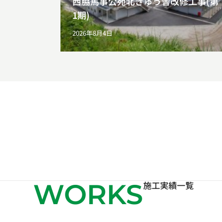
西脇馬事公苑北きゅう舎改修工事(第
1期)
2026年8月4日
WORKS
施工実績一覧