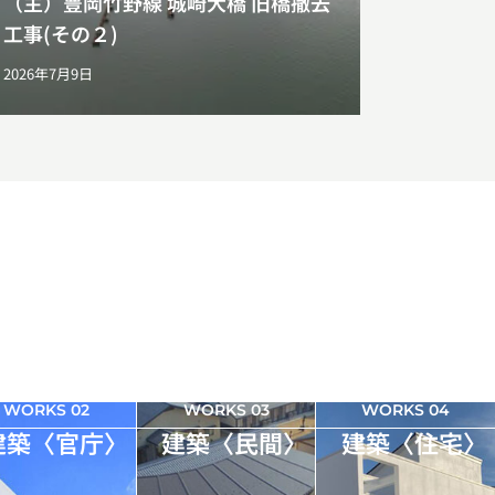
（主）豊岡竹野線 城崎大橋 旧橋撤去
工事(その２)
2026年7月9日
WORKS 02
WORKS 03
WORKS 04
建築〈官庁〉
建築〈民間〉
建築〈住宅〉