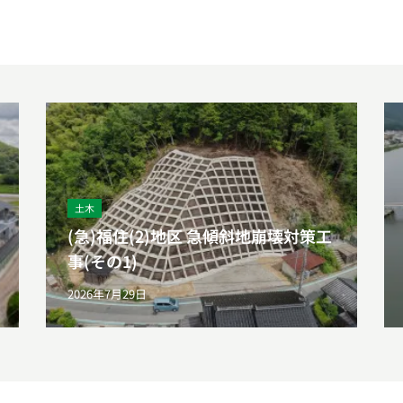
土木
(急)福住(2)地区 急傾斜地崩壊対策工
事(その1)
2026年7月29日