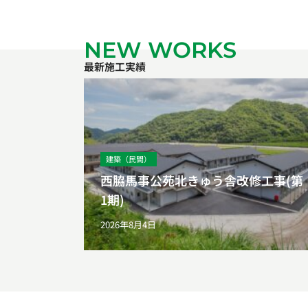
NEW WORKS
最新施工実績
建築（民間）
西脇馬事公苑北きゅう舎改修工事(第
1期)
2026年8月4日