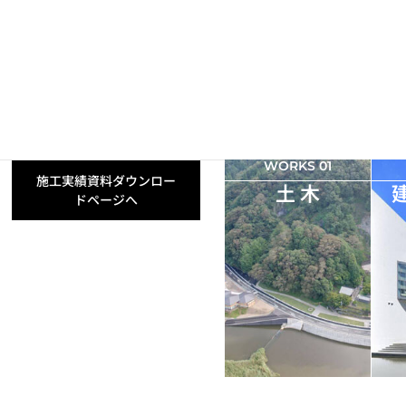
WORKS 01
施工実績資料ダウンロー
土 木
ドページへ