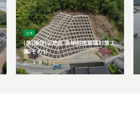
土木
(急)福住(2)地区 急傾斜地崩壊対策工
事(その1)
2026年7月29日