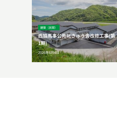
建築（民間）
西脇馬事公苑北きゅう舎改修工事(第
1期)
2026年8月4日