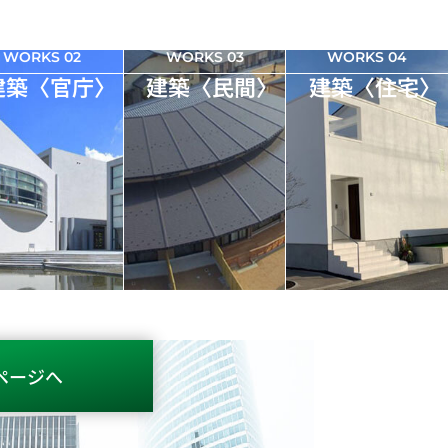
WORKS 02
WORKS 03
WORKS 04
建築〈官庁〉
建築〈民間〉
建築〈住宅〉
ページへ