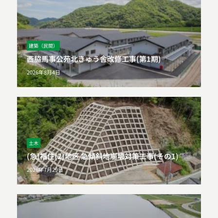
建築（民間）
西脇馬事公苑北きゅう舎改修工事(第1期)
2026年8月4日
土木
(急)福住(2)地区 急傾斜地崩壊対策工事(その1)
2026年7月29日