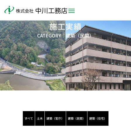
施工実績
CATEGORY｜
建築（民間）
すべて
土木
建築（官庁）
建築（民間）
建築（住宅）