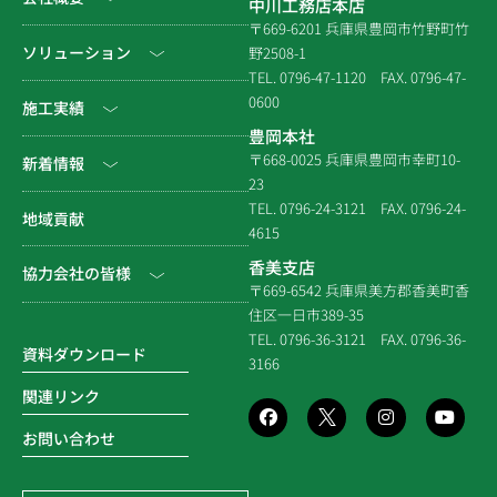
中川工務店本店
〒669-6201 兵庫県豊岡市竹野町竹
社長挨拶
ソリューション
野2508-1
TEL. 0796-47-1120
FAX. 0796-47-
会社情報
0600
公共工事
施工実績
豊岡本社
会社沿革
民間工事
土木
〒668-0025 兵庫県豊岡市幸町10-
新着情報
23
組織図
住宅関連
建築（官庁）
TEL. 0796-24-3121
FAX. 0796-24-
NEWS & EVENT
地域貢献
拠点一覧
4615
システム建築
建築（民間）
社長ブログ
香美支店
協力会社の皆様
企業倫理規定
各種連携
〒669-6542 兵庫県美方郡香美町香
建築（住宅）
メディア掲載
住区一日市389-35
個人情報保護方針
電子請求書に関するよくあ
社寺建築
TEL. 0796-36-3121
FAX. 0796-36-
る質問
資料ダウンロード
3166
品質方針
災害時対応等
関連リンク
環境方針
お問い合わせ
SDGsの取組み