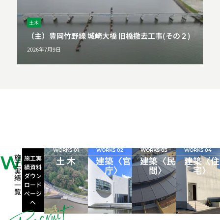
土木
（主）豊岡竹野線 城崎大橋 旧橋撤去工事(その２)
2026年7月9日
WORKS 01
WORKS 02
WORKS 03
WORKS 04
WORKS
施
施工実
土 木
建築〈官
建築〈民
建築〈住
工
績資料
庁〉
間〉
宅〉
実
ダウン
績
一
ロード
覧
ページ
へ