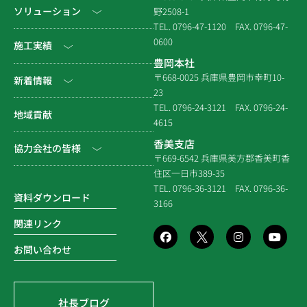
社長挨拶
ソリューション
野2508-1
TEL. 0796-47-1120
FAX. 0796-47-
会社情報
0600
公共工事
施工実績
豊岡本社
会社沿革
民間工事
土木
〒668-0025 兵庫県豊岡市幸町10-
新着情報
23
組織図
住宅関連
建築（官庁）
TEL. 0796-24-3121
FAX. 0796-24-
NEWS & EVENT
地域貢献
拠点一覧
4615
システム建築
建築（民間）
社長ブログ
香美支店
協力会社の皆様
企業倫理規定
各種連携
〒669-6542 兵庫県美方郡香美町香
建築（住宅）
メディア掲載
住区一日市389-35
個人情報保護方針
電子請求書に関するよくあ
社寺建築
TEL. 0796-36-3121
FAX. 0796-36-
る質問
資料ダウンロード
3166
品質方針
災害時対応等
関連リンク
環境方針
お問い合わせ
SDGsの取組み
社長ブログ