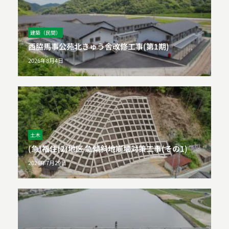
建築（民間）
西脇馬事公苑北きゅう舎改修工事(第1期)
2026年8月4日
土木
(急)福住(2)地区 急傾斜地崩壊対策工事(その1)
2026年7月29日