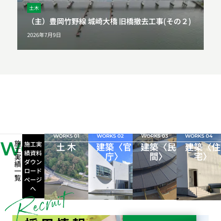
土木
（主）豊岡竹野線 城崎大橋 旧橋撤去工事(その２)
2026年7月9日
WORKS 01
WORKS 02
WORKS 03
WORKS 04
WORKS
施
施工実
土 木
建築〈官
建築〈民
建築〈住
工
績資料
庁〉
間〉
宅〉
実
ダウン
績
一
ロード
覧
ページ
へ