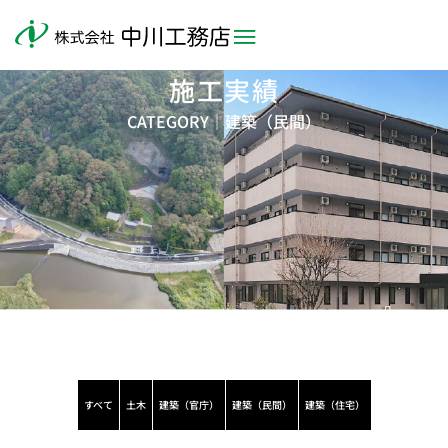
施工実績
CATEGORY｜
建築（民間）
すべて
土木
建築（官庁）
建築（民間）
建築（住宅）