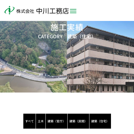
施工実績
CATEGORY｜
建築（住宅）
すべて
土木
建築（官庁）
建築（民間）
建築（住宅）