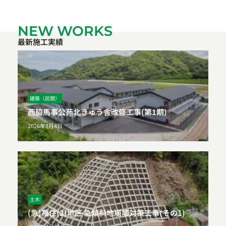
NEW WORKS
最新施工実績
建築（民間）
西脇馬事公苑北きゅう舎改修工事(第1期)
2026年8月4日
土木
(急)福住(2)地区 急傾斜地崩壊対策工事(その1)