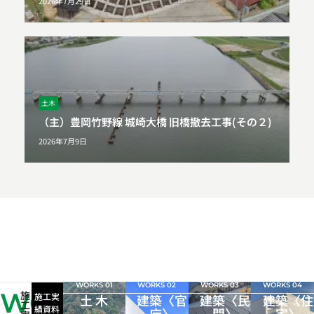
2026年7月29日
土木
（主）豊岡竹野線 城崎大橋 旧橋撤去工事(その２)
2026年7月9日
WORKS 01
WORKS 02
WORKS 03
WORKS 04
WORKS
施
施工実
土 木
建築〈官
建築〈民
建築〈住
工
績資料
庁〉
間〉
宅〉