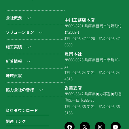
会社概要
中川工務店本店
〒669-6201 兵庫県豊岡市竹野町竹
社長挨拶
ソリューション
野2508-1
TEL. 0796-47-1120
FAX. 0796-47-
会社情報
0600
公共工事
施工実績
豊岡本社
会社沿革
民間工事
土木
〒668-0025 兵庫県豊岡市幸町10-
新着情報
23
組織図
住宅関連
建築（官庁）
TEL. 0796-24-3121
FAX. 0796-24-
NEWS & EVENT
地域貢献
拠点一覧
4615
システム建築
建築（民間）
社長ブログ
香美支店
協力会社の皆様
企業倫理規定
各種連携
〒669-6542 兵庫県美方郡香美町香
建築（住宅）
メディア掲載
住区一日市389-35
個人情報保護方針
電子請求書に関するよくあ
社寺建築
TEL. 0796-36-3121
FAX. 0796-36-
る質問
資料ダウンロード
3166
品質方針
災害時対応等
関連リンク
環境方針