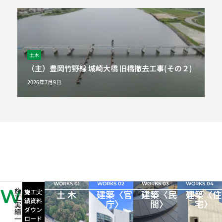
土木
（主）豊岡竹野線 城崎大橋 旧橋撤去工事(その２)
2026年7月9日
WORKS 01
WORKS 02
WORKS 03
WORKS 04
WORKS
施
施工実
土 木
建築〈官
建築〈民
建築〈住
工
績資料
庁〉
間〉
宅〉
実
ダウン
績
一
ロード