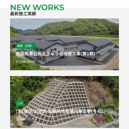
NEW WORKS
最新施工実績
建築（民間）
西脇馬事公苑北きゅう舎改修工事(第1期)
2026年8月4日
土木
(急)福住(2)地区 急傾斜地崩壊対策工事(その1)
2026年7月29日