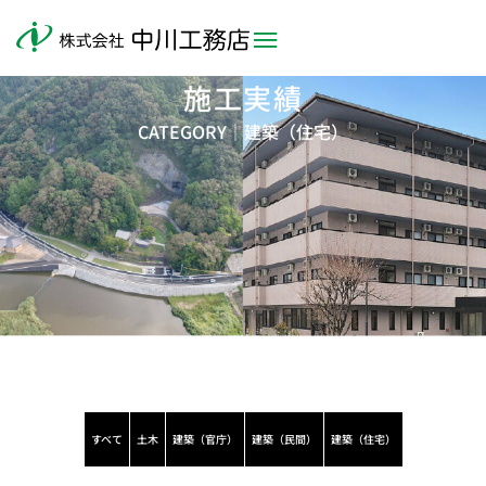
施工実績
CATEGORY｜
建築（住宅）
すべて
土木
建築（官庁）
建築（民間）
建築（住宅）