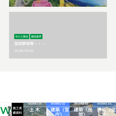
中川工務店
建設業界
高校野球等・・・
2018年7月26日
WORKS 01
WORKS 02
WORKS 03
WORKS 04
WORKS
施
施工実
土 木
建築〈官
建築〈民
建築〈住
工
績資料
庁〉
間〉
宅〉
実