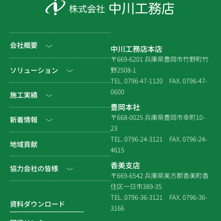
会社概要
中川工務店本店
〒669-6201 兵庫県豊岡市竹野町竹
社長挨拶
ソリューション
野2508-1
TEL. 0796-47-1120
FAX. 0796-47-
会社情報
0600
公共工事
施工実績
豊岡本社
会社沿革
民間工事
土木
〒668-0025 兵庫県豊岡市幸町10-
新着情報
23
組織図
住宅関連
建築（官庁）
TEL. 0796-24-3121
FAX. 0796-24-
NEWS & EVENT
地域貢献
拠点一覧
4615
システム建築
建築（民間）
社長ブログ
香美支店
協力会社の皆様
企業倫理規定
各種連携
〒669-6542 兵庫県美方郡香美町香
建築（住宅）
メディア掲載
住区一日市389-35
個人情報保護方針
電子請求書に関するよくあ
社寺建築
TEL. 0796-36-3121
FAX. 0796-36-
る質問
資料ダウンロード
3166
品質方針
災害時対応等