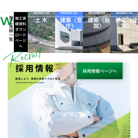
WORKS 01
WORKS 02
WORKS 03
WORKS 04
WORKS
施
施工実
土 木
建築〈官
建築〈民
建築〈住
工
績資料
庁〉
間〉
宅〉
実
ダウン
績
一
ロード
覧
ページ
へ
採用情報
採用情報ページへ