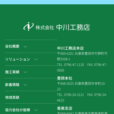
会社概要
中川工務店本店
〒669-6201 兵庫県豊岡市竹野町竹
社長挨拶
ソリューション
野2508-1
TEL. 0796-47-1120
FAX. 0796-47-
会社情報
0600
公共工事
施工実績
豊岡本社
会社沿革
民間工事
土木
〒668-0025 兵庫県豊岡市幸町10-
新着情報
23
組織図
住宅関連
建築（官庁）
TEL. 0796-24-3121
FAX. 0796-24-
NEWS & EVENT
地域貢献
拠点一覧
4615
システム建築
建築（民間）
社長ブログ
香美支店
協力会社の皆様
企業倫理規定
各種連携
〒669-6542 兵庫県美方郡香美町香