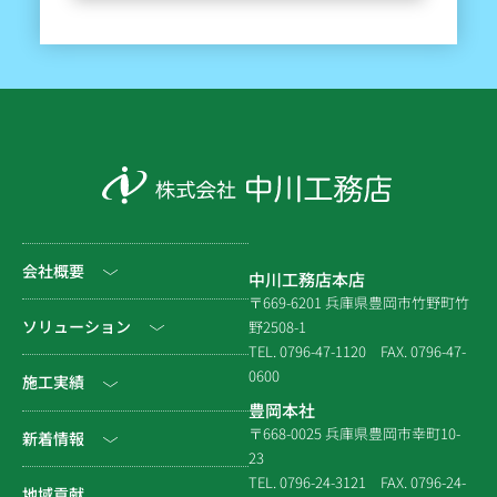
会社概要
中川工務店本店
〒669-6201 兵庫県豊岡市竹野町竹
社長挨拶
ソリューション
野2508-1
TEL. 0796-47-1120
FAX. 0796-47-
会社情報
0600
公共工事
施工実績
豊岡本社
会社沿革
民間工事
土木
〒668-0025 兵庫県豊岡市幸町10-
新着情報
23
組織図
住宅関連
建築（官庁）
TEL. 0796-24-3121
FAX. 0796-24-
NEWS & EVENT
地域貢献