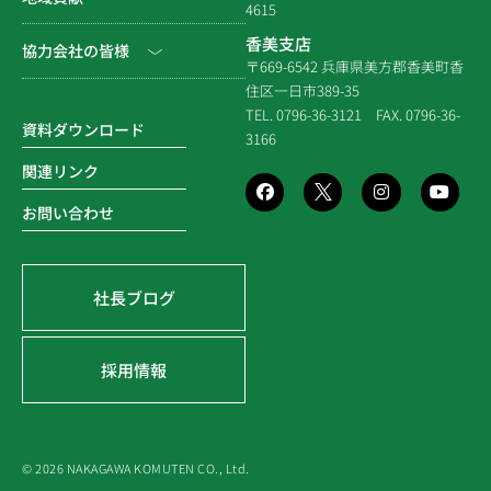
拠点一覧
4615
システム建築
建築（民間）
社長ブログ
香美支店
協力会社の皆様
企業倫理規定
各種連携
〒669-6542 兵庫県美方郡香美町香
建築（住宅）
メディア掲載
住区一日市389-35
個人情報保護方針
電子請求書に関するよくあ
社寺建築
TEL. 0796-36-3121
FAX. 0796-36-
る質問
資料ダウンロード
3166
品質方針
災害時対応等
関連リンク
環境方針
お問い合わせ
SDGsの取組み
社長ブログ
採用情報
© 2026 NAKAGAWA KOMUTEN CO., Ltd.