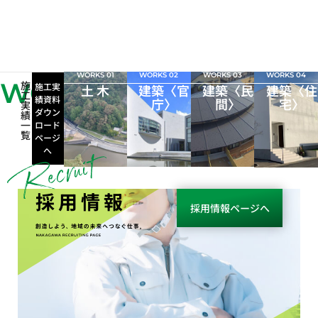
WORKS 01
WORKS 02
WORKS 03
WORKS 04
WORKS
施
施工実
土 木
建築〈官
建築〈民
建築〈住
工
績資料
庁〉
間〉
宅〉
実
ダウン
績
一
ロード
覧
ページ
へ
採用情報
採用情報ページへ