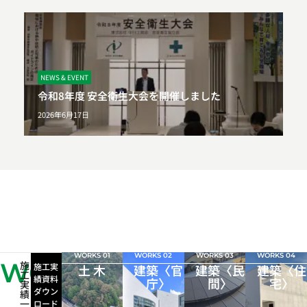
NEWS & EVENT
令和8年度 安全衛生大会を開催しました
2026年6月17日
WORKS 01
WORKS 02
WORKS 03
WORKS 04
WORKS
施
施工実
土 木
建築〈官
建築〈民
建築〈住
工
績資料
庁〉
間〉
宅〉
実
ダウン
績
一
ロード