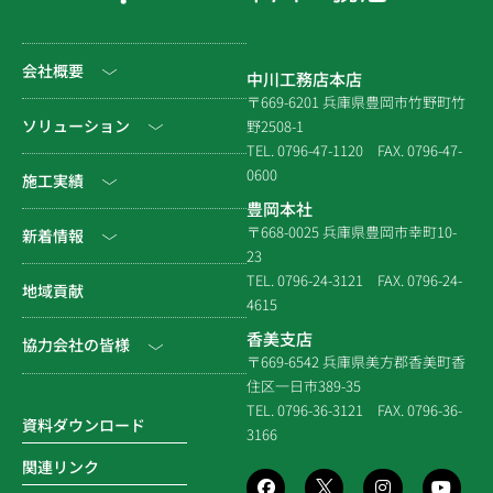
会社概要
中川工務店本店
〒669-6201 兵庫県豊岡市竹野町竹
社長挨拶
ソリューション
野2508-1
TEL. 0796-47-1120
FAX. 0796-47-
会社情報
0600
公共工事
施工実績
豊岡本社
会社沿革
民間工事
土木
〒668-0025 兵庫県豊岡市幸町10-
新着情報
23
組織図
住宅関連
建築（官庁）
TEL. 0796-24-3121
FAX. 0796-24-
NEWS & EVENT
地域貢献
拠点一覧
4615
システム建築
建築（民間）
社長ブログ
香美支店
協力会社の皆様
企業倫理規定
各種連携
〒669-6542 兵庫県美方郡香美町香
建築（住宅）
メディア掲載
住区一日市389-35
個人情報保護方針
電子請求書に関するよくあ
社寺建築
TEL. 0796-36-3121
FAX. 0796-36-
る質問
資料ダウンロード
3166
品質方針
災害時対応等
関連リンク
環境方針