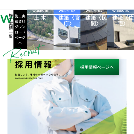
WORKS 01
WORKS 02
WORKS 03
WORKS 04
WORKS
施
施工実
土 木
建築〈官
建築〈民
建築〈住
工
績資料
庁〉
間〉
宅〉
実
ダウン
績
一
ロード
覧
ページ
へ
採用情報
採用情報ページへ