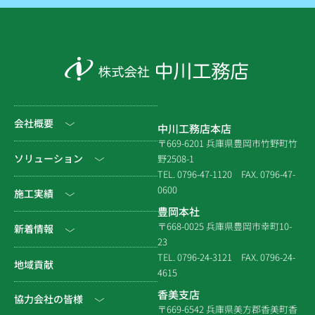
会社概要
中川工務店本店
〒669-6201 兵庫県豊岡市竹野町竹
社長挨拶
ソリューション
野2508-1
TEL. 0796-47-1120
FAX. 0796-47-
会社情報
0600
公共工事
施工実績
豊岡本社
会社沿革
民間工事
土木
〒668-0025 兵庫県豊岡市幸町10-
新着情報
23
組織図
住宅関連
建築（官庁）
TEL. 0796-24-3121
FAX. 0796-24-
NEWS & EVENT
地域貢献
拠点一覧
4615
システム建築
建築（民間）
社長ブログ
香美支店
協力会社の皆様
企業倫理規定
各種連携
〒669-6542 兵庫県美方郡香美町香
建築（住宅）