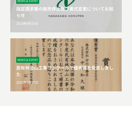
NEWS & EVENT
指定請求書の販売停止及び書式変更についてお知
らせ
2023年4月25日
NEWS & EVENT
民有林治山工事コンクールで優秀賞を受賞しまし
た
2025年8月27日