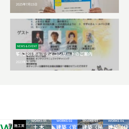
2025年7月15日
NEWS & EVENT
箏(こと)チャリティコンサートのご案内
2023年4月18日
WORKS 01
WORKS 02
WORKS 03
WORKS 04
WORKS
施
施工実
土 木
建築〈官
建築〈民
建築〈住
工