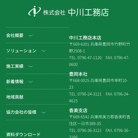
会社概要
中川工務店本店
〒669-6201 兵庫県豊岡市竹野町竹
社長挨拶
ソリューション
野2508-1
TEL. 0796-47-1120
FAX. 0796-47-
会社情報
0600
公共工事
施工実績
豊岡本社
会社沿革
民間工事
土木
〒668-0025 兵庫県豊岡市幸町10-
新着情報
23
組織図
住宅関連
建築（官庁）
TEL. 0796-24-3121
FAX. 0796-24-
NEWS & EVENT
地域貢献
拠点一覧
4615
システム建築
建築（民間）
社長ブログ
香美支店
協力会社の皆様
企業倫理規定
各種連携
〒669-6542 兵庫県美方郡香美町香
建築（住宅）
メディア掲載
住区一日市389-35
個人情報保護方針
電子請求書に関するよくあ
社寺建築
TEL. 0796-36-3121
FAX. 0796-36-
る質問
資料ダウンロード
3166
品質方針