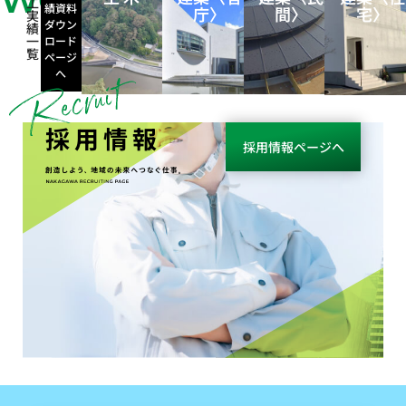
WORKS
工
績資料
庁〉
間〉
宅〉
実
ダウン
績
一
ロード
覧
ページ
へ
採用情報
採用情報ページへ