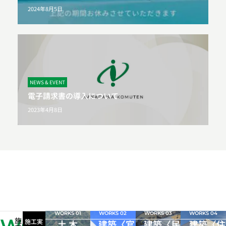
2024年8月5日
NEWS & EVENT
電子請求書の導入について
2023年4月8日
WORKS 01
WORKS 02
WORKS 03
WORKS 04
施
施工実
土 木
建築〈官
建築〈民
建築〈住