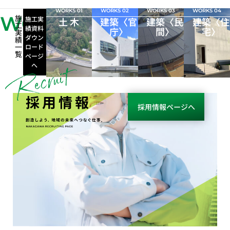
WORKS 01
WORKS 02
WORKS 03
WORKS 04
WORKS
施
施工実
土 木
建築〈官
建築〈民
建築〈住
工
績資料
庁〉
間〉
宅〉
実
ダウン
績
一
ロード
覧
ページ
へ
採用情報
採用情報ページへ