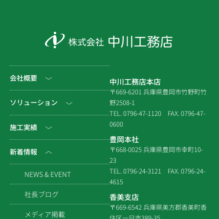
会社概要
中川工務店本店
〒669-6201 兵庫県豊岡市竹野町竹
社長挨拶
ソリューション
野2508-1
TEL. 0796-47-1120
FAX. 0796-47-
会社情報
0600
公共工事
施工実績
豊岡本社
会社沿革
民間工事
土木
〒668-0025 兵庫県豊岡市幸町10-
新着情報
23
組織図
住宅関連
建築（官庁）
TEL. 0796-24-3121
FAX. 0796-24-
NEWS & EVENT
拠点一覧
4615
システム建築
建築（民間）
社長ブログ
香美支店
企業倫理規定
各種連携
〒669-6542 兵庫県美方郡香美町香
建築（住宅）
メディア掲載
住区一日市389-35