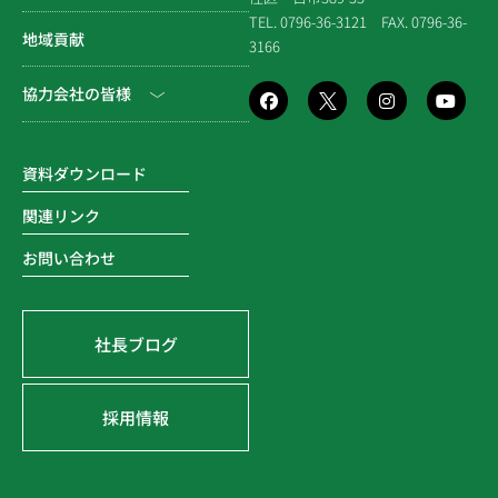
個人情報保護方針
社寺建築
TEL. 0796-36-3121
FAX. 0796-36-
地域貢献
3166
品質方針
災害時対応等
協力会社の皆様
環境方針
SDGsの取組み
電子請求書に関するよくあ
る質問
資料ダウンロード
関連リンク
お問い合わせ
社長ブログ
採用情報