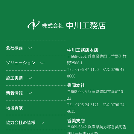
会社概要
中川工務店本店
〒669-6201 兵庫県豊岡市竹野町竹
社長挨拶
ソリューション
野2508-1
TEL. 0796-47-1120
FAX. 0796-47-
会社情報
0600
公共工事
施工実績
豊岡本社
会社沿革
民間工事
土木
〒668-0025 兵庫県豊岡市幸町10-
新着情報
23
組織図
住宅関連
建築（官庁）
TEL. 0796-24-3121
FAX. 0796-24-
NEWS & EVENT
地域貢献
拠点一覧
4615
システム建築
建築（民間）
社長ブログ
香美支店
協力会社の皆様
企業倫理規定
各種連携
〒669-6542 兵庫県美方郡香美町香
建築（住宅）
メディア掲載
住区一日市389-35