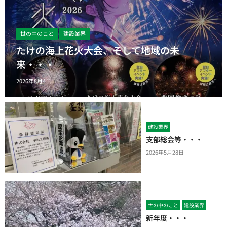
世の中のこと
建設業界
たけの海上花火大会、そして地域の未
来・・・
2026年8月4日
建設業界
支部総会等・・・
2026年5月28日
世の中のこと
建設業界
新年度・・・