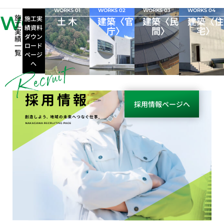
WORKS 01
WORKS 02
WORKS 03
WORKS 04
WORKS
施
施工実
土 木
建築〈官
建築〈民
建築〈住
工
績資料
庁〉
間〉
宅〉
実
ダウン
績
一
ロード
覧
ページ
へ
採用情報
採用情報ページへ